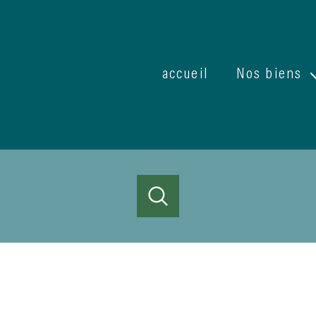
accueil
Nos biens
Ventes
Locations
ACHETER
LOUER
ESTIMER
de l'ancien
à l'année
1
Localisation
Budget