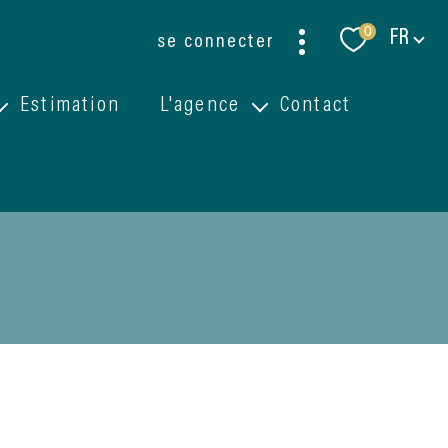
Langue
0
FR
se connecter
Estimation
L'agence
Contact
Qui sommes-nous ?
Emission ''Recherche appartement ou maison''
filtrer