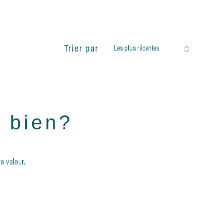
réinitialiser les
filtres
Trier par
Les plus récentes
e bien?
e valeur.