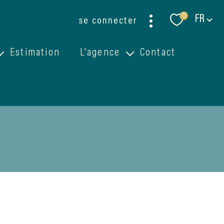
Langue
0
FR
se connecter
Estimation
L'agence
Contact
Qui sommes-nous ?
Emission ''Recherche appartement ou maison''
filtrer