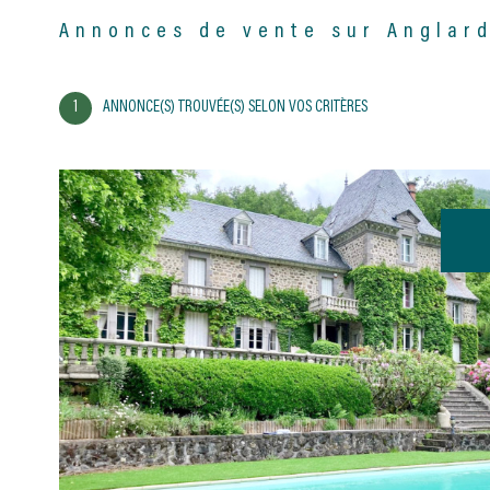
15380 - Anglards-de-Salers
Annonces de vente sur Anglar
1
ANNONCE(S) TROUVÉE(S) SELON VOS CRITÈRES
VOIR LE
BIEN