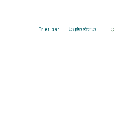
réinitialiser les
filtres
Trier par
Les plus récentes