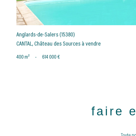
Anglards-de-Salers (15380)
CANTAL, Château des Sources à vendre
400 m²
-
614 000 €
faire 
Toute no