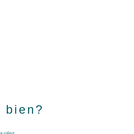
e bien?
e valeur.