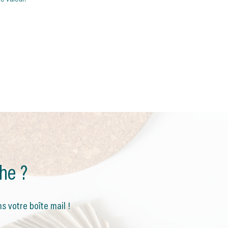
he ?
s votre boîte mail !