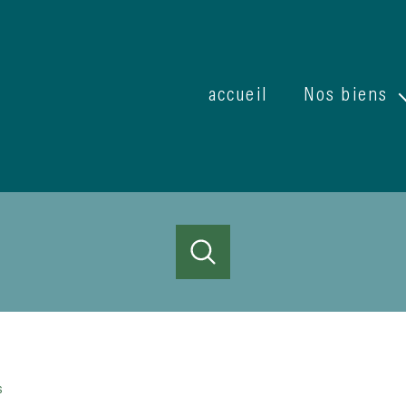
accueil
Nos biens
Ventes
Locations
ACHETER
LOUER
ESTIMER
de l'ancien
à l'année
1
Localisation
Budget
s