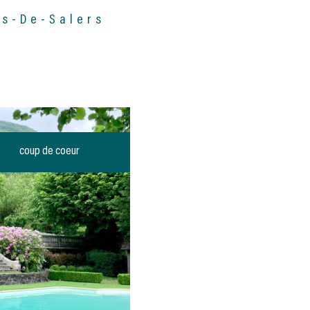
ds-De-Salers
VOIR L'ANNONCE
coup de coeur